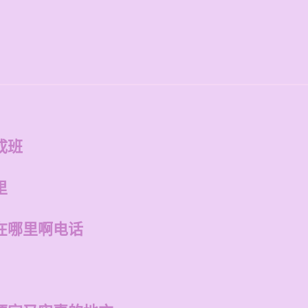
成班
里
在哪里啊电话