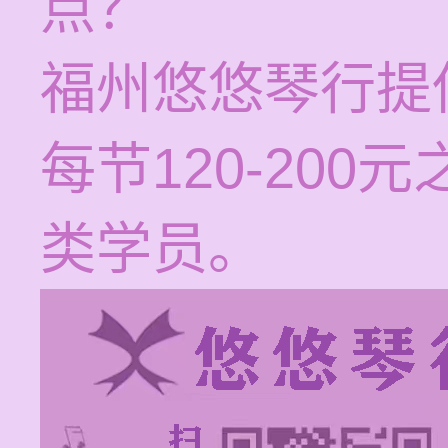
点？
福州悠悠琴行提
每节120-20
类学员。